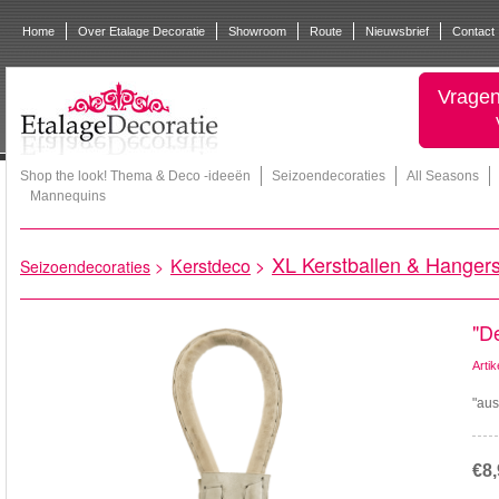
Home
Over Etalage Decoratie
Showroom
Route
Nieuwsbrief
Contact
Vragen
Shop the look! Thema & Deco -ideeën
Seizoendecoraties
All Seasons
Mannequins
XL Kerstballen & Hanger
Kerstdeco
>
Seizoendecoraties
>
"D
Arti
"aus
€8