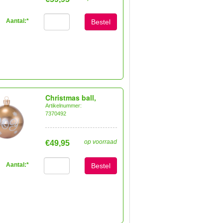
Aantal:
*
Bestel
Christmas ball,
Artikelnummer:
7370492
op voorraad
€49,95
Aantal:
*
Bestel