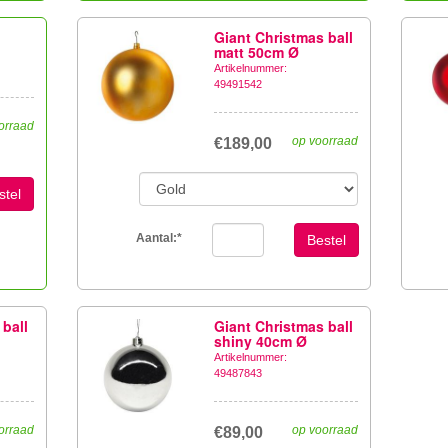
Giant Christmas ball
matt 50cm Ø
Artikelnummer:
49491542
orraad
op voorraad
€189,00
stel
Aantal:
*
Bestel
 ball
Giant Christmas ball
shiny 40cm Ø
Artikelnummer:
49487843
orraad
op voorraad
€89,00