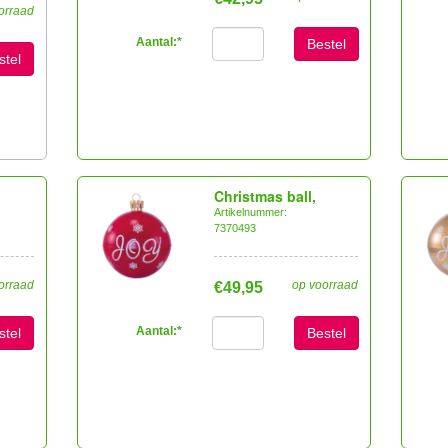
orraad
Aantal:
*
Bestel
stel
Christmas ball,
Artikelnummer:
7370493
orraad
op voorraad
€49,95
Aantal:
*
stel
Bestel