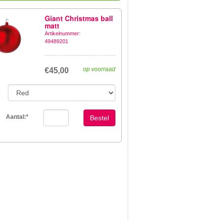
Giant Christmas ball
matt
Artikelnummer:
49489201
op voorraad
€45,00
Aantal:
*
Bestel