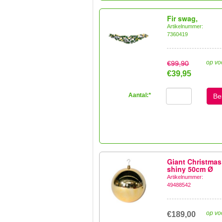
Fir swag,
Artikelnummer:
7360419
op vo
€99,90
€39,95
Aantal:
*
Be
Giant Christmas
shiny 50cm Ø
Artikelnummer:
49488542
op vo
€189,00