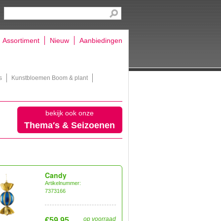
Assortiment
Nieuw
Aanbiedingen
s
Kunstbloemen Boom & plant
bekijk ook onze
Thema′s & Seizoenen
Candy
Artikelnummer:
7373166
op voorraad
€59,95