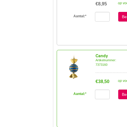
op vo
€8,95
Aantal:
*
Be
Candy
Artikelnummer:
7373160
op vo
€38,50
Aantal:
*
Be