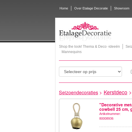
Home
Over Etalage Decoratie
Showroom
Shop the look! Thema & Deco -ideeën
Sei
Mannequins
Kerstdeco
>
Seizoendecoraties
>
"Decorative met
cowbell 25 cm, 
Artikelnummer:
80008936