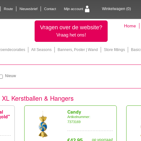
Winkelwagen (
0
)
Route
Nieuwsbrief
Contact
Mijn account
Home
Vragen over de website?
Vraag het ons!
zoendecoraties
All Seasons
Banners, Poster | Wand
Store fittings
Basic
Nieuw
XL Kerstballen & Hangers
al
Candy
gold"
Artikelnummer:
7373169
op voorraad
€42,95