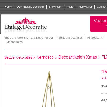
Home
Over Etalage Decoratie
Showroom
Route
Nieuwsbrief
Contact
Vragen
Shop the look! Thema & Deco -ideeën
Seizoendecoraties
All Seasons
Mannequins
"D
Decoartikelen Xmas
>
Kerstdeco
>
Seizoendecoraties
>
"D
Arti
"Dek
€6