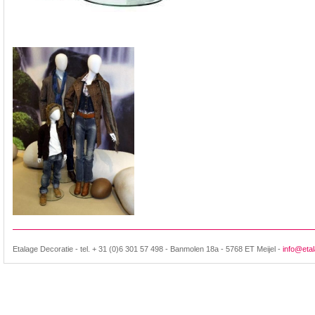
Etalage Decoratie - tel. + 31 (0)6 301 57 498 - Banmolen 18a - 5768 ET Meijel -
info@etal