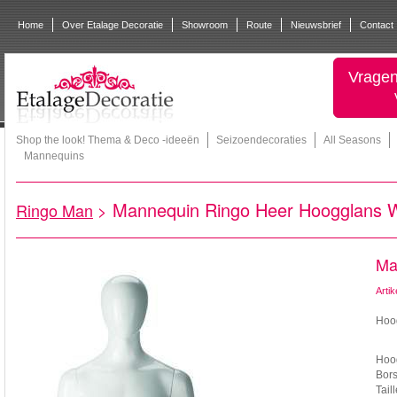
Home
Over Etalage Decoratie
Showroom
Route
Nieuwsbrief
Contact
Vragen
Shop the look! Thema & Deco -ideeën
Seizoendecoraties
All Seasons
Mannequins
Mannequin Ringo Heer Hoogglans W
Ringo Man
>
Ma
Arti
Hoog
Hoo
Bors
Tail