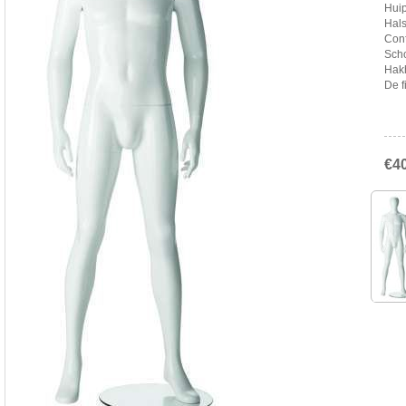
Hui
Hal
Conf
Sch
Hak
De f
€4