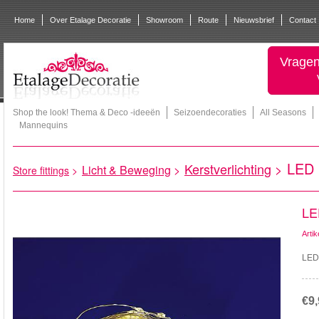
Home
Over Etalage Decoratie
Showroom
Route
Nieuwsbrief
Contact
Vragen
Shop the look! Thema & Deco -ideeën
Seizoendecoraties
All Seasons
Mannequins
LED b
Kerstverlichting
>
Licht & Beweging
>
Store fittings
>
LED
Arti
LED
€9