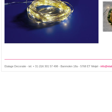
Etalage Decoratie - tel. + 31 (0)6 301 57 498 - Banmolen 18a - 5768 ET Meijel -
info@etal