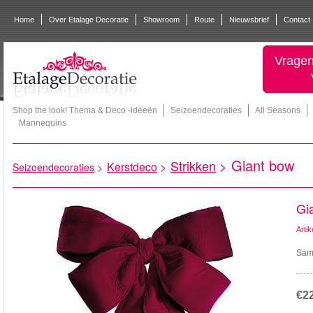
Home
Over Etalage Decoratie
Showroom
Route
Nieuwsbrief
Contact
Vragen
Shop the look! Thema & Deco -ideeën
Seizoendecoraties
All Seasons
Mannequins
Giant bow
Strikken
>
Kerstdeco
>
Seizoendecoraties
>
Gi
Arti
Samt
€2