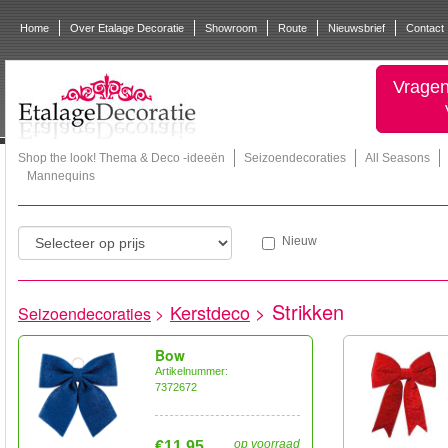
Home
Over Etalage Decoratie
Showroom
Route
Nieuwsbrief
Contact
Vragen
Shop the look! Thema & Deco -ideeën
Seizoendecoraties
All Seasons
Mannequins
Nieuw
Strikken
Kerstdeco
>
Seizoendecoraties
>
Bow
Artikelnummer:
7372672
op voorraad
€11,95