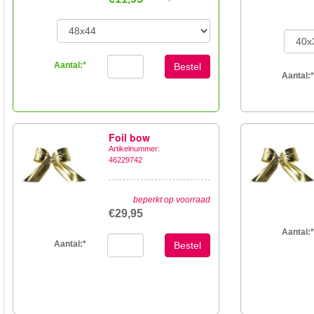
Aantal:
*
Bestel
Aantal:
*
Foil bow
Artikelnummer:
46229742
beperkt op voorraad
€29,95
Aantal:
*
Aantal:
*
Bestel