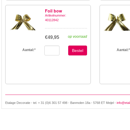
Foil bow
Artikelnummer:
40112842
op voorraad
€49,95
Aantal:
*
Aantal:
*
Bestel
Etalage Decoratie - tel. + 31 (0)6 301 57 498 - Banmolen 18a - 5768 ET Meijel -
info@etal