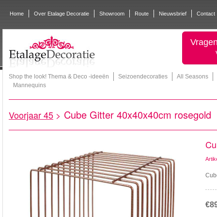
Home
Over Etalage Decoratie
Showroom
Route
Nieuwsbrief
Contact
Vragen
Shop the look! Thema & Deco -ideeën
Seizoendecoraties
All Seasons
Mannequins
Cube Gitter 40x40x40cm rosegold
Voorjaar 45
>
Cu
Arti
Cube
€8