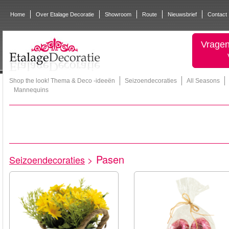
Home
Over Etalage Decoratie
Showroom
Route
Nieuwsbrief
Contact
Vragen
Shop the look! Thema & Deco -ideeën
Seizoendecoraties
All Seasons
Mannequins
Pasen
Seizoendecoraties
>