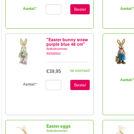
Aantal:
*
Aantal:
*
Bestel
"Easter bunny straw
purple blue 48 cm"
Artikelnummer:
80006562
op voorraad
€39,95
Aantal:
*
Aantal:
*
Bestel
Easter eggs
Artikelnummer: