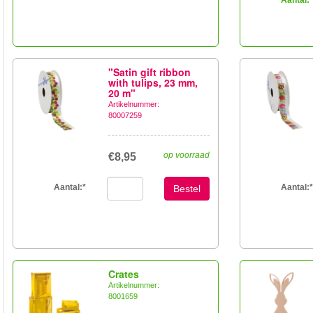
"Satin gift ribbon
with tulips, 23 mm,
20 m"
Artikelnummer:
80007259
op voorraad
€8,95
Aantal:
*
Aantal:
*
Bestel
Crates
Artikelnummer:
8001659