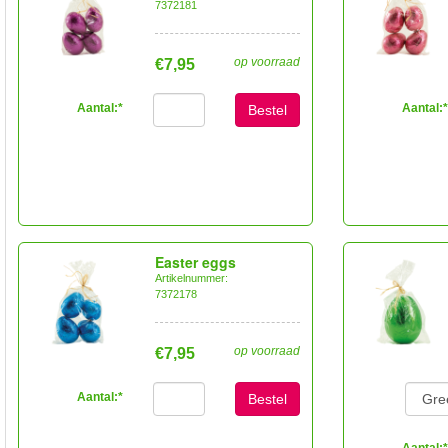
7372181
op voorraad
€7,95
Aantal:
*
Aantal:
*
Bestel
Easter eggs
Artikelnummer:
7372178
op voorraad
€7,95
Aantal:
*
Bestel
Aantal:
*