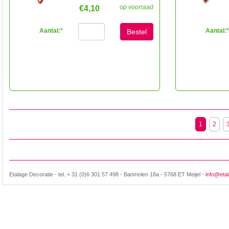
op voorraad
€4,10
Aantal:
*
Aantal:
*
Bestel
1
2
Etalage Decoratie - tel. + 31 (0)6 301 57 498 - Banmolen 18a - 5768 ET Meijel -
info@etal