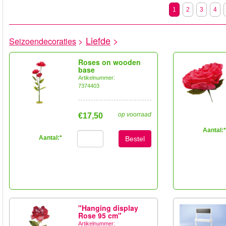
1
2
3
4
Liefde
>
Seizoendecoraties
>
Roses on wooden
base
Artikelnummer:
7374403
op voorraad
€17,50
Aantal:
*
Aantal:
*
Bestel
"Hanging display
Rose 95 cm"
Artikelnummer: