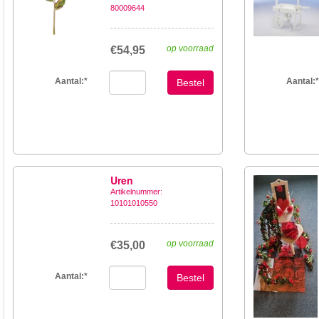
80009644
op voorraad
€54,95
Aantal:
*
Aantal:
*
Bestel
Uren
Artikelnummer:
10101010550
op voorraad
€35,00
Aantal:
*
Bestel