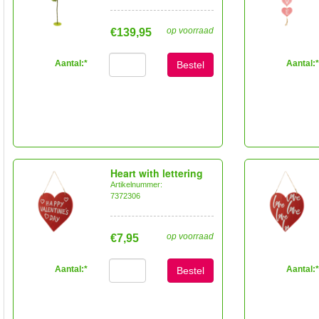
op voorraad
€139,95
Aantal:
*
Aantal:
*
Bestel
Heart with lettering
Artikelnummer:
7372306
op voorraad
€7,95
Aantal:
*
Aantal:
*
Bestel