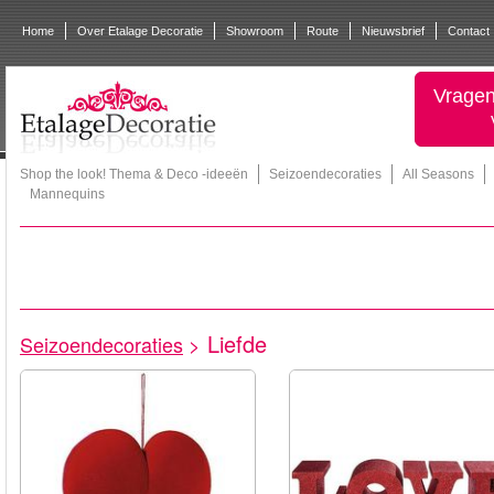
Home
Over Etalage Decoratie
Showroom
Route
Nieuwsbrief
Contact
Vragen
Shop the look! Thema & Deco -ideeën
Seizoendecoraties
All Seasons
Mannequins
Liefde
Seizoendecoraties
>