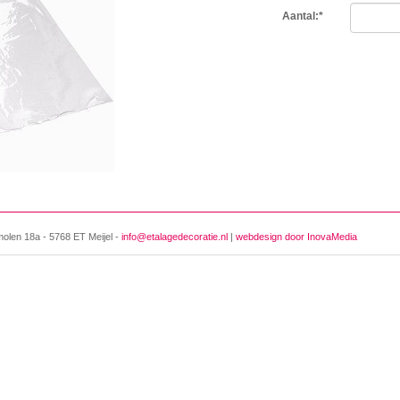
Aantal:
*
molen 18a - 5768 ET Meijel -
info@etalagedecoratie.nl
|
webdesign door InovaMedia