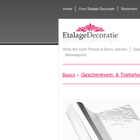
Home
Over Etalage Decoratie
Showroom
Shop the look! Thema & Deco -ideeën
Sei
Mannequins
Geschenkverp. & Toebeho
Basics
>