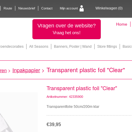
Winkelwagen (
0
)
Route
Nieuwsbrief
Contact
Mijn account
Home
Vragen over de website?
Vraag het ons!
zoendecoraties
All Seasons
Banners, Poster | Wand
Store fittings
Basic
Transparent plastic foil "Clear"
Inpakpapier
>
ren
>
Transparent plastic foil "Clear"
Artikelnummer: 42335900
Transparentfolie 50cm/200m klar
€39,95