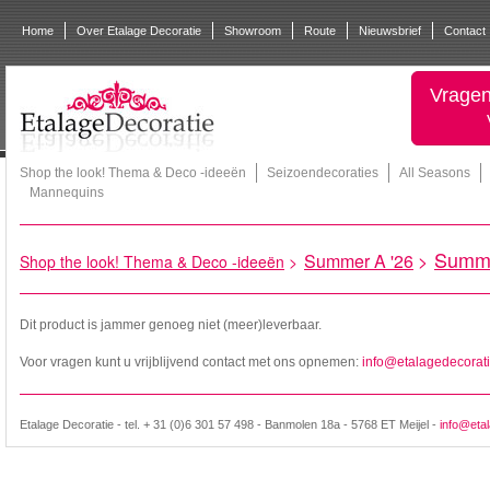
Home
Over Etalage Decoratie
Showroom
Route
Nieuwsbrief
Contact
Vragen
Shop the look! Thema & Deco -ideeën
Seizoendecoraties
All Seasons
Mannequins
Summ
Summer A '26
>
Shop the look! Thema & Deco -ideeën
>
Dit product is jammer genoeg niet (meer)leverbaar.
Voor vragen kunt u vrijblijvend contact met ons opnemen:
info@etalagedecorati
Etalage Decoratie - tel. + 31 (0)6 301 57 498 - Banmolen 18a - 5768 ET Meijel -
info@etal