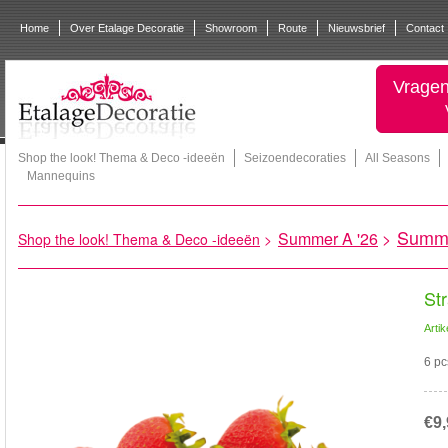
Home
Over Etalage Decoratie
Showroom
Route
Nieuwsbrief
Contact
Vragen
Shop the look! Thema & Deco -ideeën
Seizoendecoraties
All Seasons
Mannequins
Summ
Summer A '26
>
Shop the look! Thema & Deco -ideeën
>
St
Arti
6 pc
€9