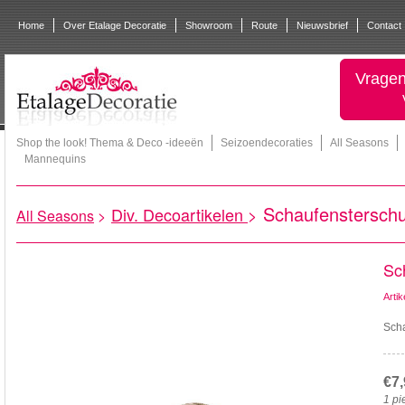
Home
Over Etalage Decoratie
Showroom
Route
Nieuwsbrief
Contact
Vragen
Shop the look! Thema & Deco -ideeën
Seizoendecoraties
All Seasons
Mannequins
Schaufensterschu
Div. Decoartikelen
>
All Seasons
>
Sc
Arti
Scha
€7
1 pi