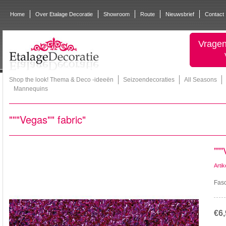
Home
Over Etalage Decoratie
Showroom
Route
Nieuwsbrief
Contact
Vragen
Shop the look! Thema & Deco -ideeën
Seizoendecoraties
All Seasons
Mannequins
"""Vegas"" fabric"
"""
Arti
Fasc
€6