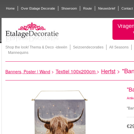
Home
Over Etalage Decoratie
Showroom
Route
Nieuwsbrief
Contact
Vragen
Shop the look! Thema & Deco -ideeën
Seizoendecoraties
All Seasons
Mannequins
"Ban
Herfst
>
Textiel 100x200cm
>
Banners, Poster | Wand
>
"B
Arti
"Ban
€2