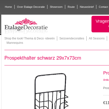
Home
Over Etalage Decoratie
Showroom
Route
Nieuwsbrief
Contact
Vragen
Shop the look! Thema & Deco -ideeën
Seizoendecoraties
All Seasons
Mannequins
Prospekthalter schwarz 29x7x73cm
Pr
Arti
Pros
€1