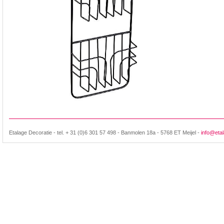
Etalage Decoratie - tel. + 31 (0)6 301 57 498 - Banmolen 18a - 5768 ET Meijel -
info@etal