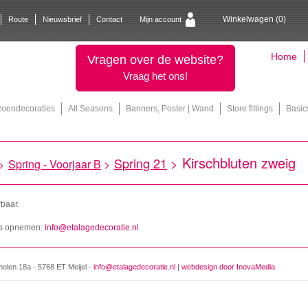
Winkelwagen (
0
)
Route
Nieuwsbrief
Contact
Mijn account
Home
Vragen over de website?
Vraag het ons!
zoendecoraties
All Seasons
Banners, Poster | Wand
Store fittings
Basic
Kirschbluten zweig
Spring 21
>
Spring - Voorjaar B
>
>
rbaar.
ons opnemen:
info@etalagedecoratie.nl
molen 18a - 5768 ET Meijel -
info@etalagedecoratie.nl
|
webdesign door InovaMedia