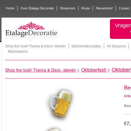
Home
Over Etalage Decoratie
Showroom
Route
Nieuwsbrief
Contact
Vragen
Shop the look! Thema & Deco -ideeën
Seizoendecoraties
All Seasons
Mannequins
Oktober
Oktoberfest!
>
Shop the look! Thema & Deco -ideeën
>
Be
Arti
Beer
€7