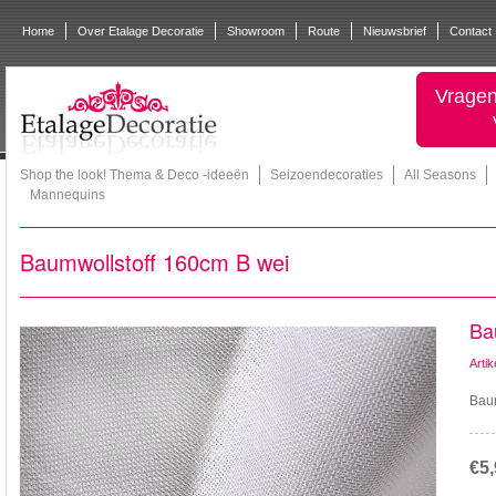
Home
Over Etalage Decoratie
Showroom
Route
Nieuwsbrief
Contact
Vragen
Shop the look! Thema & Deco -ideeën
Seizoendecoraties
All Seasons
Mannequins
Baumwollstoff 160cm B wei
Ba
Arti
Baum
€5