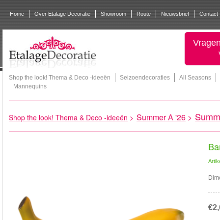
Home
Over Etalage Decoratie
Showroom
Route
Nieuwsbrief
Contact
Vragen
Shop the look! Thema & Deco -ideeën
Seizoendecoraties
All Seasons
Mannequins
Summ
Summer A '26
>
Shop the look! Thema & Deco -ideeën
>
Ba
Arti
Dime
€2