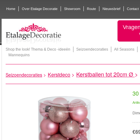
Home
Over Etalage Decoratie
Showroom
Route
Nieuwsbrief
Contact
Vragen
Shop the look! Thema & Deco -ideeën
Seizoendecoraties
All Seasons
Mannequins
Kerstballen tot 20cm Ø
>
Kerstdeco
>
Seizoendecoraties
>
30 
Arti
Dime
€6