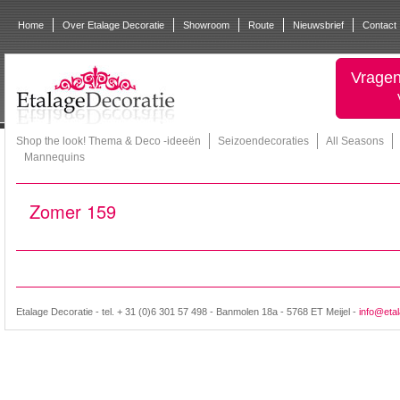
Home
Over Etalage Decoratie
Showroom
Route
Nieuwsbrief
Contact
Vragen
Shop the look! Thema & Deco -ideeën
Seizoendecoraties
All Seasons
Mannequins
Zomer 159
Etalage Decoratie - tel. + 31 (0)6 301 57 498 - Banmolen 18a - 5768 ET Meijel -
info@etal