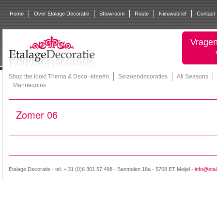
Home
Over Etalage Decoratie
Showroom
Route
Nieuwsbrief
Contact
Vragen
Shop the look! Thema & Deco -ideeën
Seizoendecoraties
All Seasons
Mannequins
Zomer 06
Etalage Decoratie - tel. + 31 (0)6 301 57 498 - Banmolen 18a - 5768 ET Meijel -
info@etal