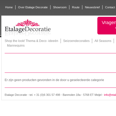
Home
Over Etalage Decoratie
Showroom
Route
Nieuwsbrief
Contact
Vragen
Shop the look! Thema & Deco -ideeën
Seizoendecoraties
All Seasons
Mannequins
Er zijn geen producten gevonden in de door u geselecteerde categorie
Etalage Decoratie - tel. + 31 (0)6 301 57 498 - Banmolen 18a - 5768 ET Meijel -
info@etal