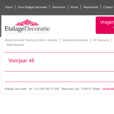
Home
Over Etalage Decoratie
Showroom
Route
Nieuwsbrief
Contact
Vragen
Shop the look! Thema & Deco -ideeën
Seizoendecoraties
All Seasons
Mannequins
Voorjaar 45
Etalage Decoratie - tel. + 31 (0)6 301 57 498 - Banmolen 18a - 5768 ET Meijel -
info@etal