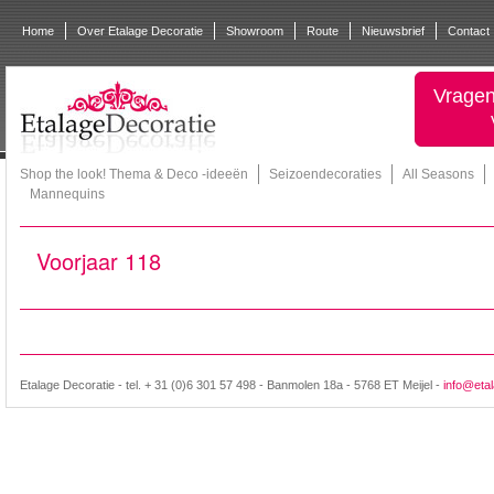
Home
Over Etalage Decoratie
Showroom
Route
Nieuwsbrief
Contact
Vragen
Shop the look! Thema & Deco -ideeën
Seizoendecoraties
All Seasons
Mannequins
Voorjaar 118
Etalage Decoratie - tel. + 31 (0)6 301 57 498 - Banmolen 18a - 5768 ET Meijel -
info@etal