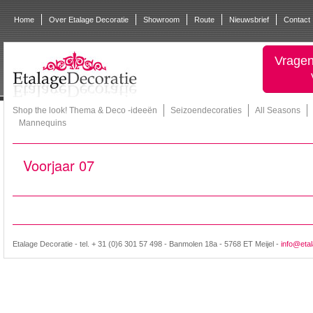
Home
Over Etalage Decoratie
Showroom
Route
Nieuwsbrief
Contact
Vragen
Shop the look! Thema & Deco -ideeën
Seizoendecoraties
All Seasons
Mannequins
Voorjaar 07
Etalage Decoratie - tel. + 31 (0)6 301 57 498 - Banmolen 18a - 5768 ET Meijel -
info@etal