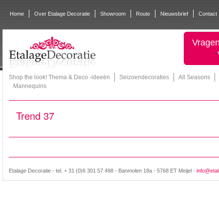
Home
Over Etalage Decoratie
Showroom
Route
Nieuwsbrief
Contact
Vragen
Shop the look! Thema & Deco -ideeën
Seizoendecoraties
All Seasons
Mannequins
Trend 37
Etalage Decoratie - tel. + 31 (0)6 301 57 498 - Banmolen 18a - 5768 ET Meijel -
info@etal