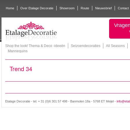
Home
Over Etalage Decoratie
Showroom
Route
Nieuwsbrief
Contact
Vragen
Shop the look! Thema & Deco -ideeën
Seizoendecoraties
All Seasons
Mannequins
Trend 34
Etalage Decoratie - tel. + 31 (0)6 301 57 498 - Banmolen 18a - 5768 ET Meijel -
info@etal