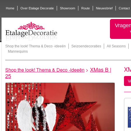
Home
Over Etalage Decoratie
Showroom
Route
Nieuwsbrief
Contact
Vragen
Shop the look! Thema & Deco -ideeën
Seizoendecoraties
All Seasons
Mannequins
XM
XMas B |
Shop the look! Thema & Deco -ideeën
>
25
V