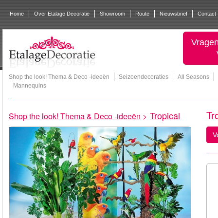
Home
Over Etalage Decoratie
Showroom
Route
Nieuwsbrief
Contact
Vragen
Shop the look! Thema & Deco -ideeën
Seizoendecoraties
All Seasons
Mannequins
Tr
Tropical
Shop the look! Thema & Deco -ideeën
>
V