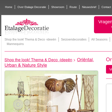
Home
Over Etalage Decoratie
Showroom
Route
Nieuwsbrief
Contact
Vragen
Shop the look! Thema & Deco -ideeën
Seizoendecoraties
All Seasons
Mannequins
Or
Oriëntal,
Shop the look! Thema & Deco -ideeën
>
Urban & Nature Style
V