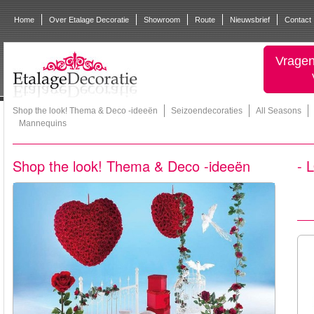
Home
Over Etalage Decoratie
Showroom
Route
Nieuwsbrief
Contact
Vragen
Shop the look! Thema & Deco -ideeën
Seizoendecoraties
All Seasons
Mannequins
Shop the look! Thema & Deco -ideeën
- 