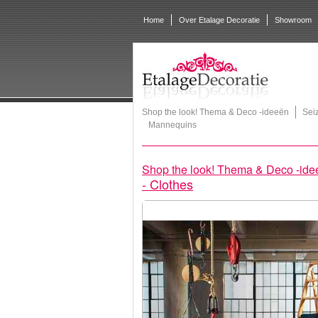
Home
Over Etalage Decoratie
Showroom
Shop the look! Thema & Deco -ideeën
Sei
Mannequins
Shop the look! Thema & Deco -ide
- Clothes