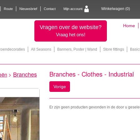
Winkelwagen (
0
)
Route
Nieuwsbrief
Contact
Mijn account
Home
Vragen over de website?
Vraag het ons!
zoendecoraties
All Seasons
Banners, Poster | Wand
Store fittings
Basic
Branches - Clothes - Industrial
Branches
eën
>
Vorige
Er zijn geen producten gevonden in de door u gesele