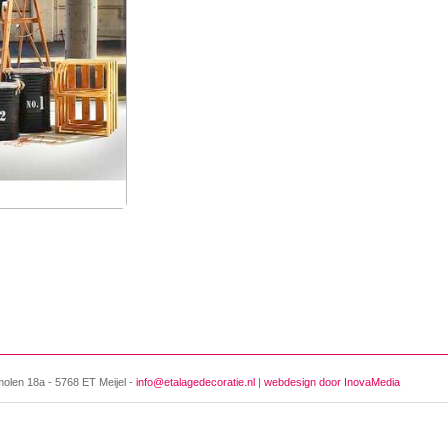
molen 18a - 5768 ET Meijel -
info@etalagedecoratie.nl
|
webdesign door InovaMedia