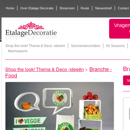
Home
Over Etalage Decoratie
Showroom
Route
Nieuwsbrief
Contact
Vragen
Shop the look! Thema & Deco -ideeën
Seizoendecoraties
All Seasons
Mannequins
Br
Branche -
Shop the look! Thema & Deco -ideeën
>
Food
V