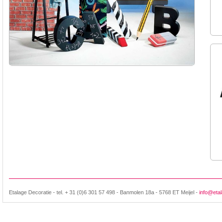
Etalage Decoratie - tel. + 31 (0)6 301 57 498 - Banmolen 18a - 5768 ET Meijel -
info@etal