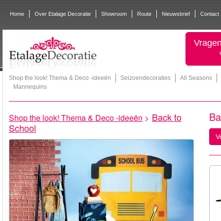
Home
Over Etalage Decoratie
Showroom
Route
Nieuwsbrief
Contact
Vragen
Shop the look! Thema & Deco -ideeën
Seizoendecoraties
All Seasons
Mannequins
Ba
Back to
Shop the look! Thema & Deco -ideeën
>
School
V