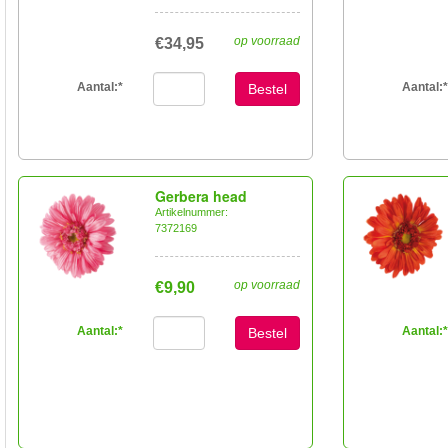
op voorraad
€34,95
Aantal:
*
Aantal:
*
Bestel
Gerbera head
Artikelnummer:
7372169
op voorraad
€9,90
Aantal:
*
Aantal:
*
Bestel