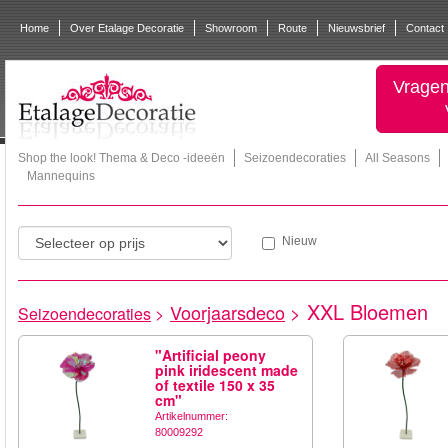
Home
Over Etalage Decoratie
Showroom
Route
Nieuwsbrief
Contact
Vragen
Shop the look! Thema & Deco -ideeën
Seizoendecoraties
All Seasons
Mannequins
Nieuw
XXL Bloemen
Voorjaarsdeco
>
Seizoendecoraties
>
"Artificial peony
pink iridescent made
of textile 150 x 35
cm"
Artikelnummer:
80009292