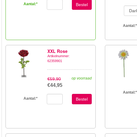
Aantal:
*
Bestel
Aantal:
*
XXL Rose
Artikelnummer:
62359901
op voorraad
€59,90
€44,95
Aantal:
*
Aantal:
*
Bestel