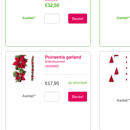
€32,50
Aantal:
*
Aantal:
*
Bestel
Poinsettia garland
Artikelnummer:
44099800
op voorraad
€17,95
Aantal:
*
Bestel
Aantal:
*