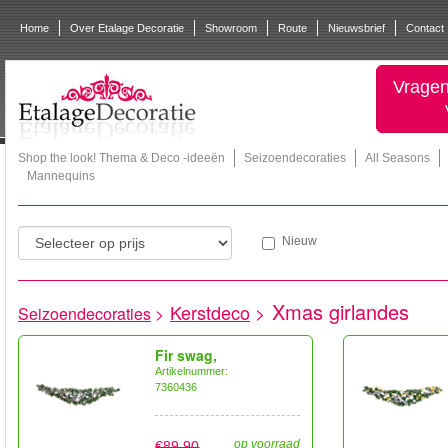
Home
Over Etalage Decoratie
Showroom
Route
Nieuwsbrief
Contact
Vragen
Shop the look! Thema & Deco -ideeën
Seizoendecoraties
All Seasons
Mannequins
Nieuw
Xmas girlandes
Kerstdeco
>
Seizoendecoraties
>
Fir swag,
Artikelnummer:
7360436
op voorraad
€89,90