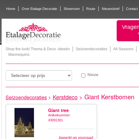
Home
Over Etalage Decoratie
Showroom
Route
Nieuwsbrief
Contact
Vragen
Shop the look! Thema & Deco -ideeën
Seizoendecoraties
All Seasons
Mannequins
Nieuw
Giant Kerstbomen
Kerstdeco
>
Seizoendecoraties
>
Giant tree
Artikelnummer:
43091301
beperkt op voorraad