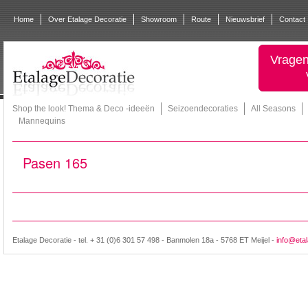
Home
Over Etalage Decoratie
Showroom
Route
Nieuwsbrief
Contact
Vragen
Shop the look! Thema & Deco -ideeën
Seizoendecoraties
All Seasons
Mannequins
Pasen 165
Etalage Decoratie - tel. + 31 (0)6 301 57 498 - Banmolen 18a - 5768 ET Meijel -
info@etal