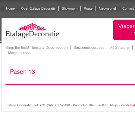
Home
Over Etalage Decoratie
Showroom
Route
Nieuwsbrief
Contact
Vragen
Shop the look! Thema & Deco -ideeën
Seizoendecoraties
All Seasons
Mannequins
Pasen 13
Etalage Decoratie - tel. + 31 (0)6 301 57 498 - Banmolen 18a - 5768 ET Meijel -
info@etal