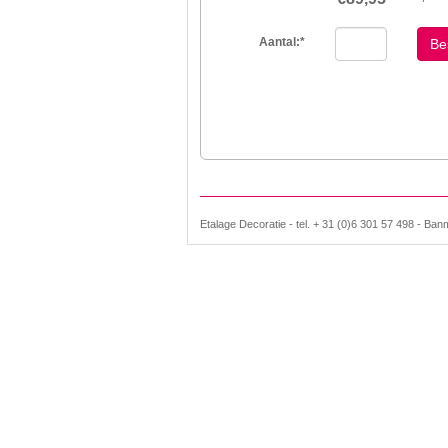
Aantal:
*
Be
Etalage Decoratie - tel. + 31 (0)6 301 57 498 - Ban