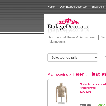
Home
Over Etalage Decoratie
Showroom
Shop the look! Thema & Deco -ideeën
Sei
Mannequins
Headle
Heren
>
Mannequins
>
Male torso shor
Artikelnummer:
62704701
op vo
€89,95