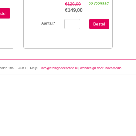
op voorraad
€129,00
€149,00
stel
Aantal:
*
Bestel
molen 18a - 5768 ET Meijel -
info@etalagedecoratie.nl
|
webdesign door InovaMedia