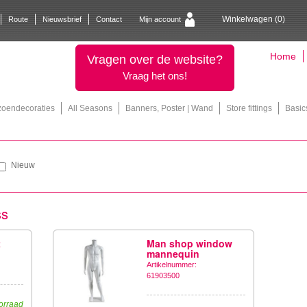
Winkelwagen (
0
)
Route
Nieuwsbrief
Contact
Mijn account
Home
Vragen over de website?
Vraag het ons!
zoendecoraties
All Seasons
Banners, Poster | Wand
Store fittings
Basic
Nieuw
ss
t
Man shop window
mannequin
Artikelnummer:
61903500
orraad