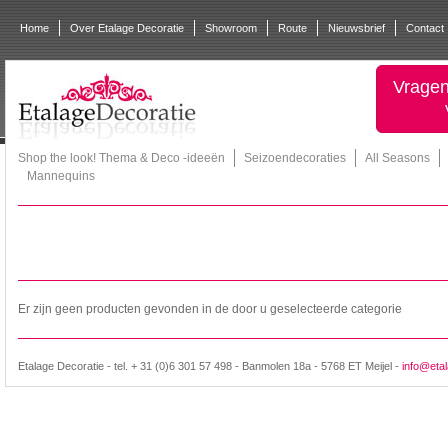
Home
Over Etalage Decoratie
Showroom
Route
Nieuwsbrief
Contact
Vragen
Shop the look! Thema & Deco -ideeën
Seizoendecoraties
All Seasons
Mannequins
Er zijn geen producten gevonden in de door u geselecteerde categorie
Etalage Decoratie - tel. + 31 (0)6 301 57 498 - Banmolen 18a - 5768 ET Meijel -
info@etal