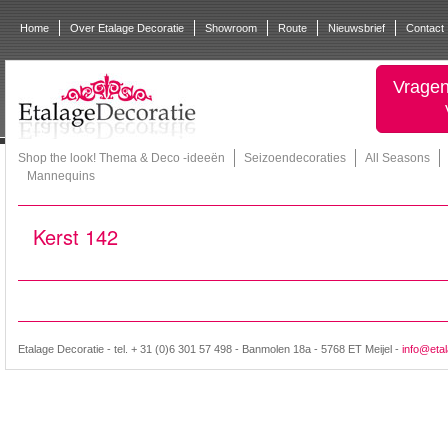
Home
Over Etalage Decoratie
Showroom
Route
Nieuwsbrief
Contact
Vragen
Shop the look! Thema & Deco -ideeën
Seizoendecoraties
All Seasons
Mannequins
Kerst 142
Etalage Decoratie - tel. + 31 (0)6 301 57 498 - Banmolen 18a - 5768 ET Meijel -
info@etal