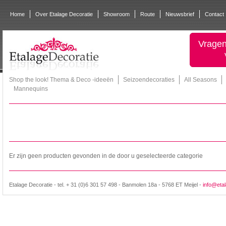
Home
Over Etalage Decoratie
Showroom
Route
Nieuwsbrief
Contact
Vragen
Shop the look! Thema & Deco -ideeën
Seizoendecoraties
All Seasons
Mannequins
Er zijn geen producten gevonden in de door u geselecteerde categorie
Etalage Decoratie - tel. + 31 (0)6 301 57 498 - Banmolen 18a - 5768 ET Meijel -
info@etal