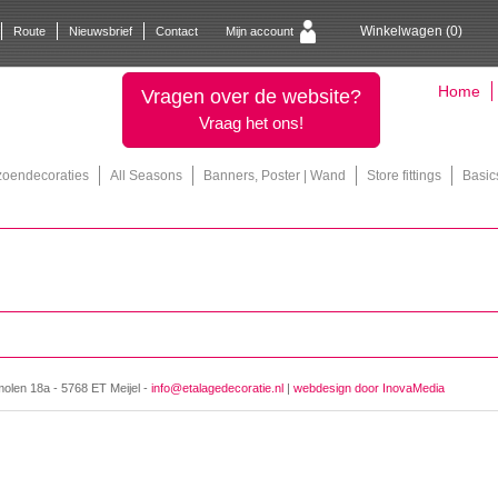
Winkelwagen (
0
)
Route
Nieuwsbrief
Contact
Mijn account
Home
Vragen over de website?
Vraag het ons!
zoendecoraties
All Seasons
Banners, Poster | Wand
Store fittings
Basic
molen 18a - 5768 ET Meijel -
info@etalagedecoratie.nl
|
webdesign door InovaMedia