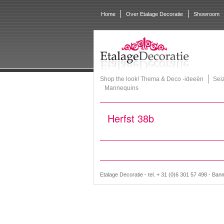
Home
Over Etalage Decoratie
Showroom
Shop the look! Thema & Deco -ideeën
Sei
Mannequins
Herfst 38b
Etalage Decoratie - tel. + 31 (0)6 301 57 498 - Ban