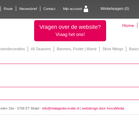
Winkelwagen (
0
)
Route
Nieuwsbrief
Contact
Mijn account
Home
Vragen over de website?
Vraag het ons!
zoendecoraties
All Seasons
Banners, Poster | Wand
Store fittings
Basic
molen 18a - 5768 ET Meijel -
info@etalagedecoratie.nl
|
webdesign door InovaMedia