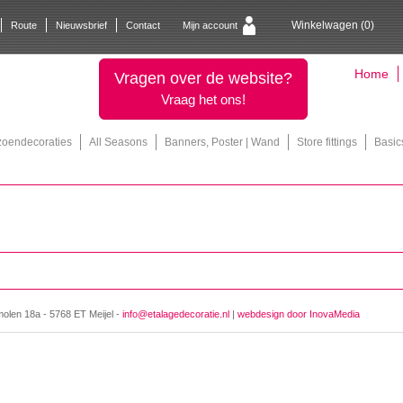
Winkelwagen (
0
)
Route
Nieuwsbrief
Contact
Mijn account
Home
Vragen over de website?
Vraag het ons!
zoendecoraties
All Seasons
Banners, Poster | Wand
Store fittings
Basic
molen 18a - 5768 ET Meijel -
info@etalagedecoratie.nl
|
webdesign door InovaMedia