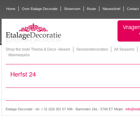
Home
Over Etalage Decoratie
Showroom
Route
Nieuwsbrief
Contact
Vragen
Shop the look! Thema & Deco -ideeën
Seizoendecoraties
All Seasons
Mannequins
Herfst 24
Etalage Decoratie - tel. + 31 (0)6 301 57 498 - Banmolen 18a - 5768 ET Meijel -
info@etal